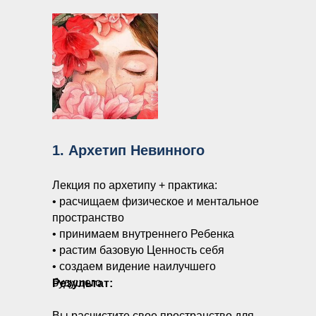
1. Архетип Невинного
Лекция по архетипу + практика:
• расчищаем физическое и ментальное
пространство
• принимаем внутреннего Ребенка
• растим базовую Ценность себя
• создаем видение наилучшего
будущего
Результат:
Вы расчистите свое пространство для