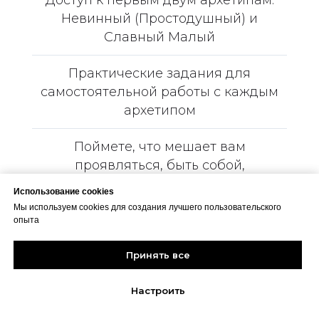
Доступ к первым двум архетипам:
Невинный (Простодушный) и
Славный Малый
Практические задания для
самостоятельной работы с каждым
архетипом
Поймете, что мешает вам
проявляться, быть собой,
зарабатывать на любимом деле,
Использование cookies
Использование cookies
почему вы обесцениваете себя, то
Мы используем cookies для создания лучшего пользовательского
Мы используем cookies для создания лучшего пользовательского
проявляетесь, то нет, почему
опыта
опыта
пропадаете из соцсетей и не
Принять все
Принять все
можете их вести, хотя знаете, что
это вам поможет заявить о себе и
Настроить
Настроить
вырасти в доходе. И, самое
главное, получите знания и