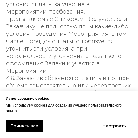
условия оплаты за участие в
Мероприятии, требования,
предъявляемые Спикером. В случае если
Заказчику не полностью ясны какие-либо
условия проведения Мероприятия, в том
числе, порядок оплаты, он обязуется
уточнить эти условия, а при
невозможности уточнения отказаться от
оформления Заявки и участия в
Мероприятии.
4.6. Заказчик обязуется оплатить в полном
объеме самостоятельно или через третьих
лиц стоимость Электронного билета на
Использование cookies
участие в Мероприятии. После оплаты
Мы используем cookies для создания лучшего пользовательского
Электронного билета, Заявка считается
опыта
поданной, и у Заказчика возникает право
участвовать в Мероприятии или
Принять все
Настроить
воспользоваться иной Услугой,
предоставляемой Компанией.