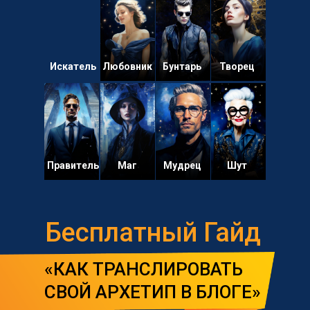
Искатель
Любовник
Бунтарь
Творец
Подпишись на
бот Архетипиума
в Телеграм и получи Гайд
Бесплатный гайд «КАК
ТРАНСЛИРОВАТЬ СВОЙ
АРХЕТИП В БЛОГЕ»
Правитель
Маг
Мудрец
Шут
Бесплатный Гайд
«КАК ТРАНСЛИРОВАТЬ
СВОЙ АРХЕТИП В БЛОГЕ»