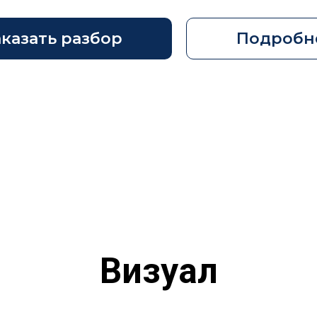
аказать разбор
Подробн
Визуал