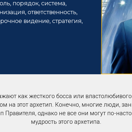
оль, порядок, система,
анизация, ответственность,
срочное видение, стратегия,
ажают как жесткого босса или властолюбивого 
ом на этот архетип. Конечно, многие люди, з
п Правителя, однако не все они могут по-наст
мудрость этого архетипа.