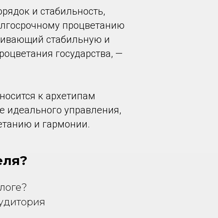
орядок и стабильность,
олгосрочному процветанию
раивающий стабильную и
оцветания государства, —
тносится к архетипам
е идеального управления,
етанию и гармонии.
еля?
блоге?
аудитория