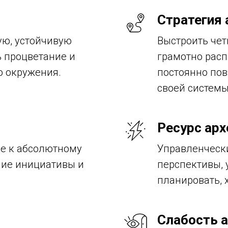
Стратегия 
ую, устойчивую
Выстроить чет
ь процветание и
грамотно расп
о окружения.
постоянно по
своей системы
Ресурс арх
ие к абсолютному
Управленческ
ние инициативы и
перспективы, 
планировать, 
Слабость 