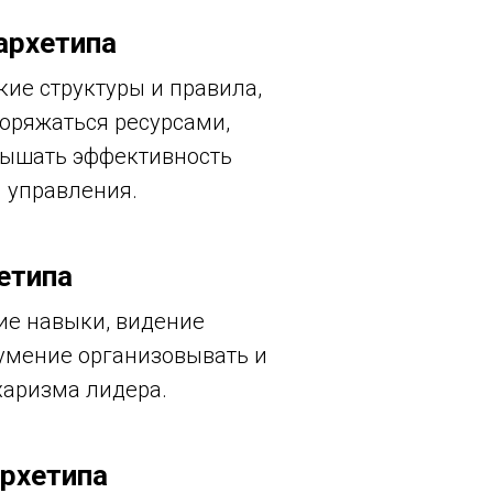
архетипа
кие структуры и правила,
оряжаться ресурсами,
вышать эффективность
 управления.
етипа
ие навыки, видение
умение организовывать и
харизма лидера.
архетипа