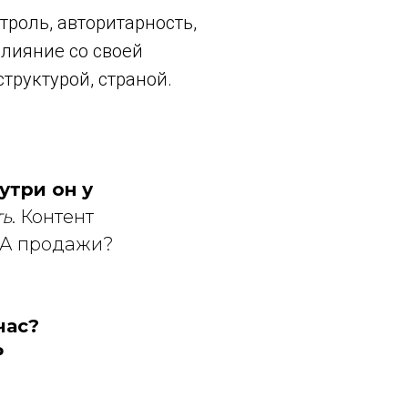
роль, авторитарность,
слияние со своей
структурой, страной.
утри он у
ть
. Контент
. А продажи?
час?
₽