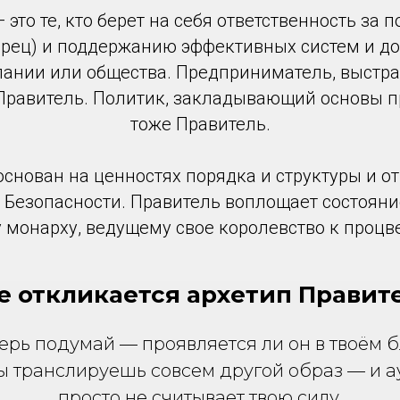
это те, кто берет на себя ответственность за п
орец) и поддержанию эффективных систем и д
пании или общества. Предприниматель, выст
Правитель. Политик, закладывающий основы пр
тоже Правитель.
снован на ценностях порядка и структуры и о
и Безопасности. Правитель воплощает состояни
 монарху, ведущему свое королевство к процв
е откликается архетип Правит
ерь подумай — проявляется ли он в твоём 
ы транслируешь совсем другой образ — и 
просто не считывает твою силу.