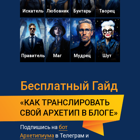
Искатель
Любовник
Бунтарь
Творец
Подпишись на
бот Архетипиума
в Телеграм и получи Гайд
Бесплатный гайд «КАК
ТРАНСЛИРОВАТЬ СВОЙ
АРХЕТИП В БЛОГЕ»
Правитель
Маг
Мудрец
Шут
Бесплатный Гайд
«КАК ТРАНСЛИРОВАТЬ
СВОЙ АРХЕТИП В БЛОГЕ»
Подпишись на
бот
Архетипиума
в Телеграм и