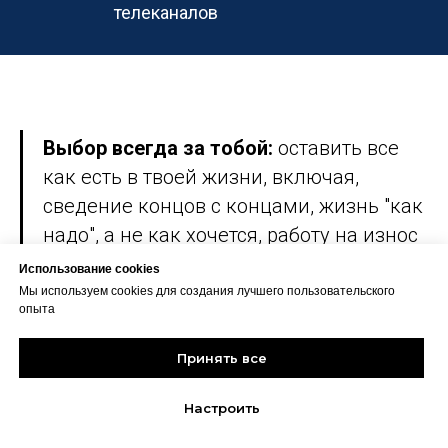
телеканалов
Выбор всегда за тобой:
оставить все
как есть в твоей жизни, включая,
сведение концов с концами, жизнь "как
надо", а не как хочется, работу на износ
и состояние выжатого лимона, страх
Использование cookies
заявлять о себе и опостылевшее
Мы используем cookies для создания лучшего пользовательского
опыта
окружение, сомнения в собственной
ценности и страх поднять цены,
Принять все
продолжать ходить по тренингам,
курсам и еще набирать кучу дипломов,
Настроить
сертификатов, или начать изучать