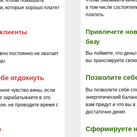
ов, чтобы повышать
в том числе состояте
ми, которые хорошо платят
платить.
Привлечете нов
 клиенты
базу
Вы поймете, что деньг
авно постоянно не хватает
вы транслируете свою 
ьцы
Позволите себ
бе отдохнуть
Вы позволите себе сп
ное чувство вины, если
энергетический баланс
е зарабатываете в это
вам придут и что вы 
ное, не проводите время с
достаточно денег.
Сформируете н
о