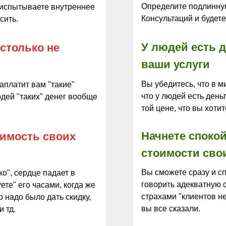
Определите подлинну
 испытываете внутреннее
Консультаций и будете
сить.
У людей есть д
 столько не
ваши услуги
Вы убедитесь, что в м
заплатит вам "такие"
что у людей есть день
людей "таких" денег вообще
той цене, что вы хотит
Начнете спокой
оимость своих
стоимости свои
Вы сможете сразу и с
о", сердце падает в
говорить адекватную с
ете" его часами, когда же
страхами "клиентов не
о надо было дать скидку,
вы все сказали.
и тд.