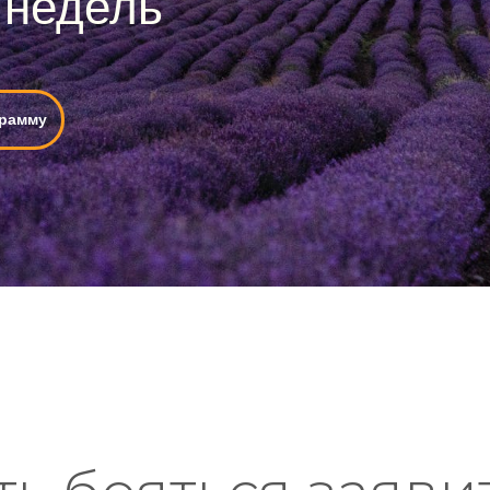
 недель
грамму