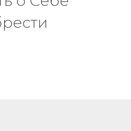
ть о Себе
брести
: