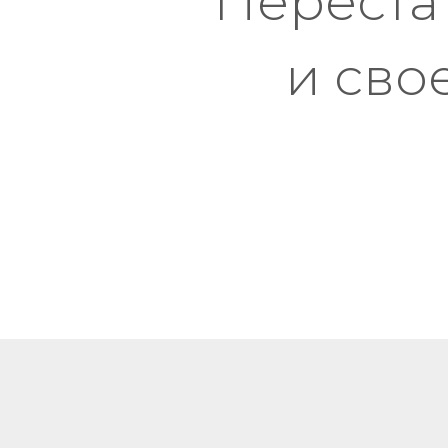
Перестат
и сво