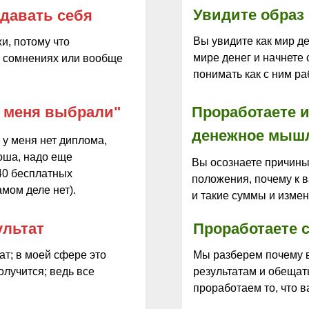
Увидите образ 
давать себя
Вы увидите как мир де
и, потому что
мире денег и начнете
 в сомнениях или вообще
понимать как с ним ра
ы меня выбрали"
Проработаете 
денежное мыш
у меня нет диплома,
оша, надо еще
Вы осознаете причины
40 бесплатных
положения, почему к 
самом деле нет).
и такие суммы и изме
ультат
Проработаете 
ат; в моей сфере это
Мы разберем почему в
олучится; ведь все
результатам и обещать
проработаем то, что в