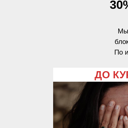
30
Мы
бло
По 
ДО КУ