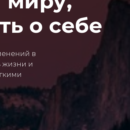
 миру,
ть о себе
зменений в
ь жизни и
егкими