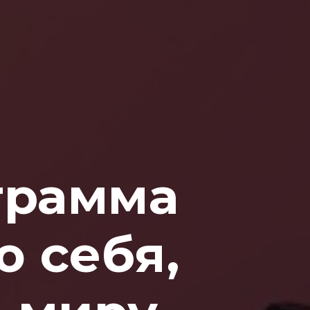
грамма
 себя,