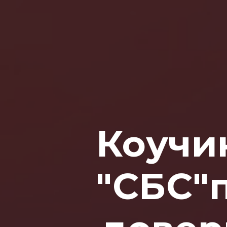
Коучи
"СБС"