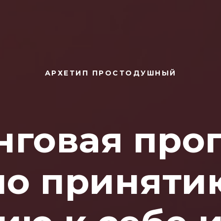
АРХЕТИП ПРОСТОДУШНЫЙ
нговая про
по принятию