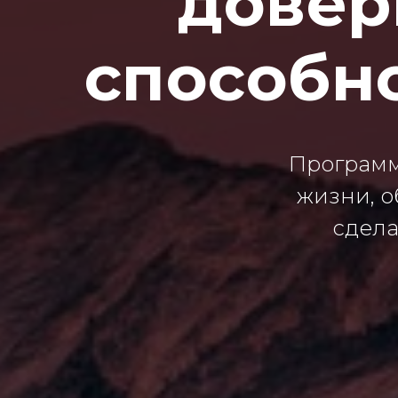
довер
способно
Программа
жизни, о
сдела