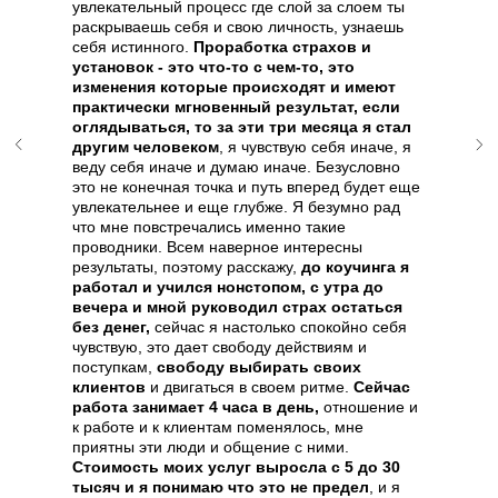
увлекательный процесс где слой за слоем ты
раскрываешь себя и свою личность, узнаешь
себя истинного.
Проработка страхов и
установок - это что-то с чем-то, это
изменения которые происходят и имеют
практически мгновенный результат, если
оглядываться, то за эти три месяца я стал
другим человеком
, я чувствую себя иначе, я
веду себя иначе и думаю иначе. Безусловно
это не конечная точка и путь вперед будет еще
увлекательнее и еще глубже. Я безумно рад
что мне повстречались именно такие
проводники. Всем наверное интересны
результаты, поэтому расскажу,
до коучинга я
работал и учился нонстопом, с утра до
вечера и мной руководил страх остаться
без денег,
сейчас я настолько спокойно себя
чувствую, это дает свободу действиям и
поступкам,
свободу выбирать своих
клиентов
и двигаться в своем ритме.
Сейчас
работа занимает 4 часа в день,
отношение и
к работе и к клиентам поменялось, мне
приятны эти люди и общение с ними.
Стоимость моих услуг выросла с 5 до 30
тысяч и я понимаю что это не предел
, и я