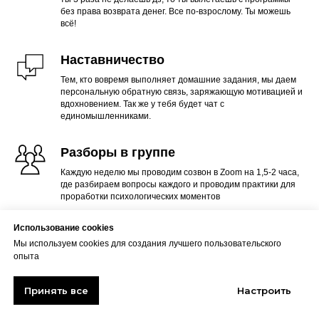
без права возврата денег. Все по-взрослому. Ты можешь
всё!
Наставничество
Тем, кто вовремя выполняет домашние задания, мы даем
персональную обратную связь, заряжающую мотивацией и
вдохновением. Так же у тебя будет чат с
единомышленниками.
Разборы в группе
Каждую неделю мы проводим созвон в Zoom на 1,5-2 часа,
где разбираем вопросы каждого и проводим практики для
проработки психологических моментов
Использование cookies
Шаблоны и схемы
Мы используем cookies для создания лучшего пользовательского
Ты получишь только эффективные, рабочие инструменты,
опыта
которые позволят тебе сразу получать результаты и не
тратить время на "пустышки"
Принять все
Настроить