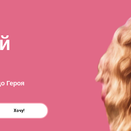
й
о Героя
Хочу!