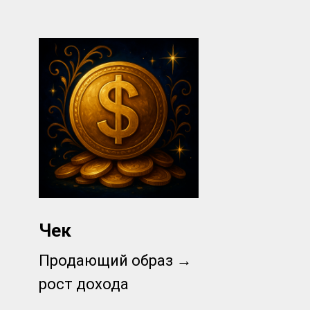
—
ость
ьше
Чек
Продающий образ →
рост дохода