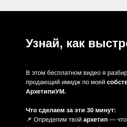
Узнай, как выст
В этом бесплатном видео я разби
продающий имидж по моей
собст
АрхетипиУМ.
Что сделаем за эти 30 минут:
📌 Определим твой
архетип
— что