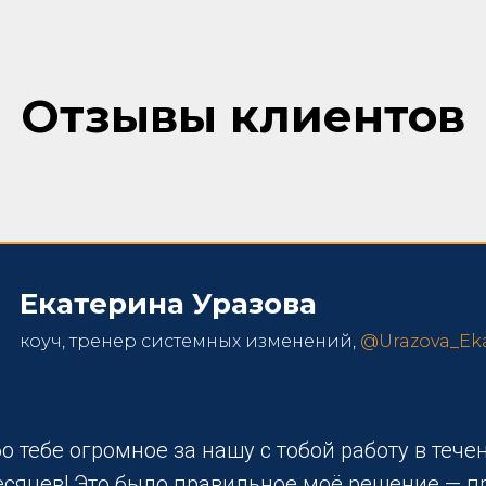
Отзывы клиентов
Екатерина Уразова
коуч, тренер системных изменений,
@Urazova_Eka
ярко, естественно
 получишь:
о тебе огромное за нашу с тобой работу в тече
вовлеченность и
есяцев! Это было правильное моё решение — п