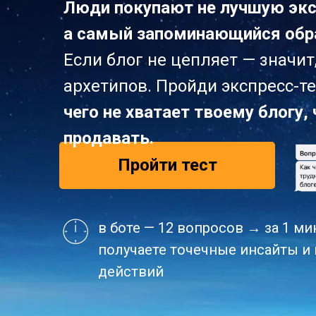
Люди покупают не лучшую экс
а самый запоминающийся обр
Если блог не цепляет — значит,
архетипов. Пройди экспресс-тес
✔ Твой контент никто не зап
чего не хватает твоему блогу,
✔ Ты как все в нише — "еще о
✔ Боишься поднять чек,
продавать.
потому что "и так никто не п
Пройти тест
✔ Платишь за рекламу,
которая не конвертит
✔ Ты уже эксперт, но твои з
в боте — 12 вопросов → за 1 ми
не приносят 300К+ в месяц
получаете точечные инсайты и
действий