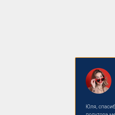
Узнай, как проявлять свой архетип 
и по-настоящему. На мини-курсе ты
Юля, спасиб
Ключевые
Смыслы
, как усилить 
полутора м