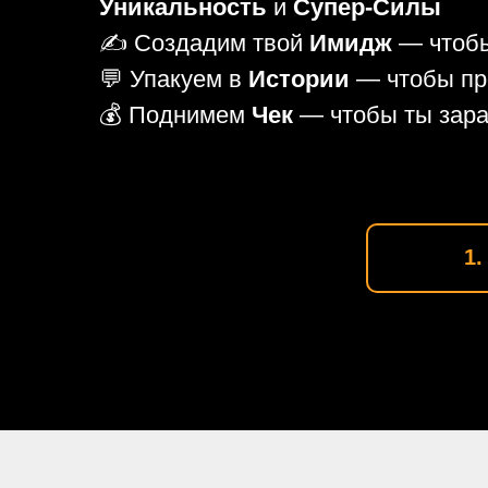
Уникальность
и
Супер-Силы
✍️ Создадим твой
Имидж
— чтобы
💬 Упакуем в
Истории
— чтобы пр
💰 Поднимем
Чек
— чтобы ты зар
1.