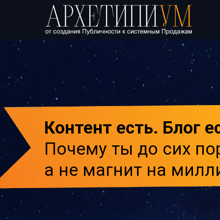
Контент есть. Блог е
Почему ты до сих по
а не магнит на мил