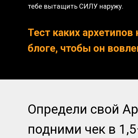
тебе вытащить СИЛУ наружу.
Тест каких архетипов 
блоге, чтобы он вовле
Определи свой А
подними чек в 1,5