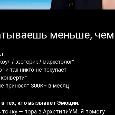
атываешь меньше, чем
ет
оуч / эзотерик / маркетолог"
 "и так никто не покупает”
 конвертит
не приносят 300К+ в месяц
а тех, кто вызывает Эмоции.
в точку — пора в АрхетипиУМ. Я помогу