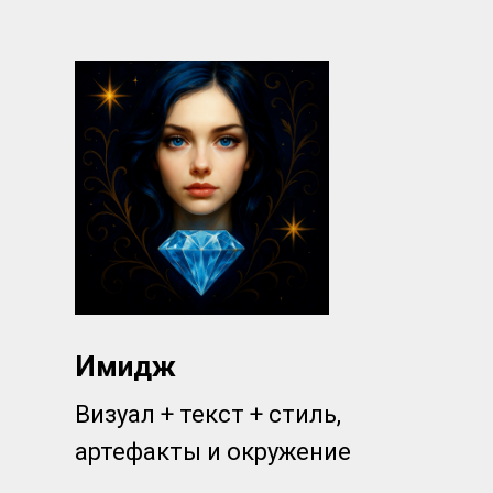
📌 Определим твой
Архетип
чтобы найти твою
Уникальн
и
Супер-Силы
✍️ Создадим твой
Имидж
—
чтобы выделяться
💬 Упакуем в
Истории
—
чтобы продавать легко
💰 Поднимем
Чек
—
чтобы ты зарабатывал/а бол
Имидж
Визуал + текст + стиль,
артефакты и окружение