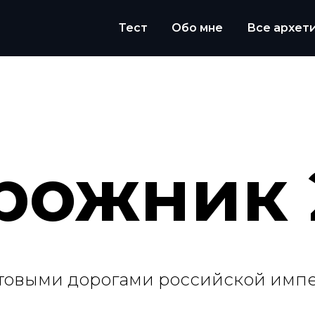
Тест
Обо мне
Все архет
рожник 
товыми дорогами российской имп