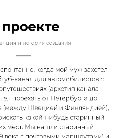
 проекте
епция и история создания
 спонтанно, когда мой муж захотел
бтуб-канал для автомобилистов с
опутешествиях (архетип канала
отел проехать от Петербурга до
в (между Швецией и Финляндией),
оискать какой-нибудь старинный
их мест. Мы нашли старинный
19 века с почтовыми маршрутами) и