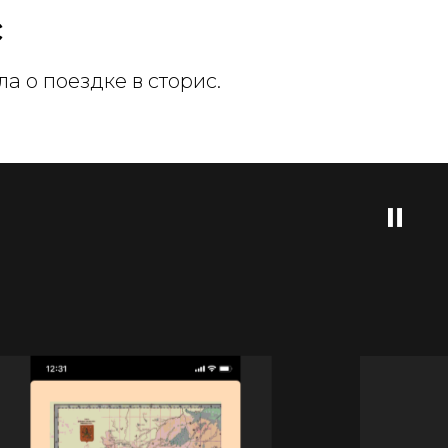
с
ла о поездке в сторис.