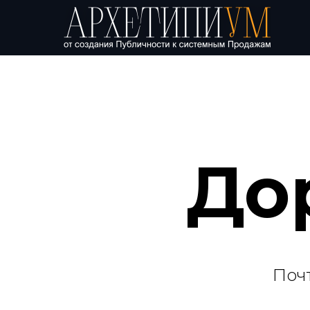
До
Поч