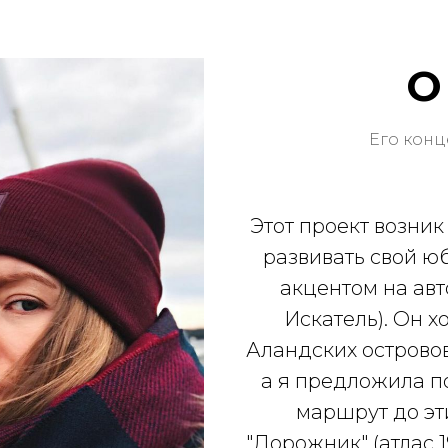
О
Его конц
Этот проект возник
развивать свой ю
акцентом на авт
Искатель). Он х
Аландских острово
а я предложила п
маршрут до эт
"Дорожник" (атлас 