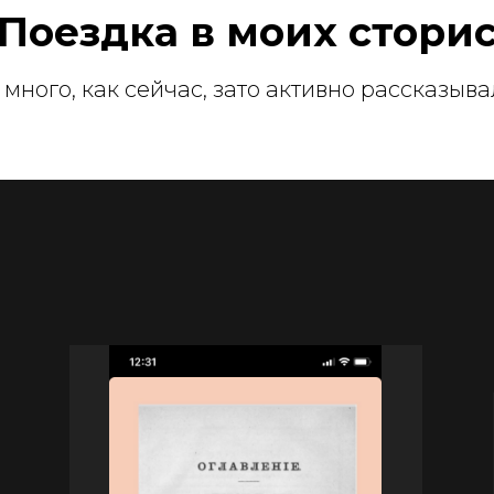
Поездка в моих стори
 много, как сейчас, зато активно рассказыва