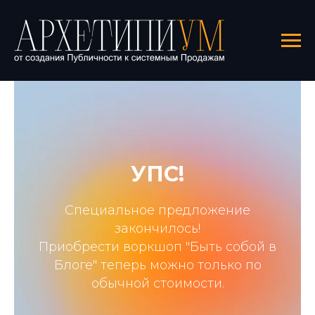
УПС!
Специальное предложение
закончилось!
Приобрести воркшоп "Быть собой в
Блоге" теперь можно только по
обычной стоимости.