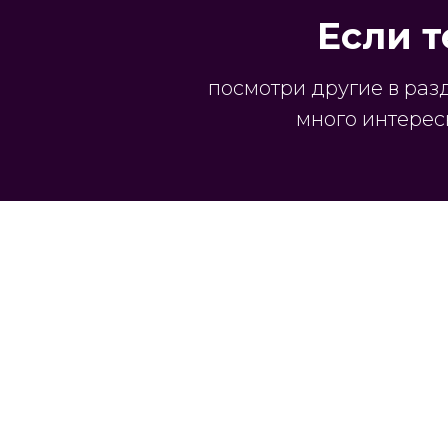
Если т
посмотри другие в раз
много интерес