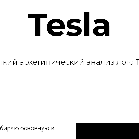
Tesla
ткий архетипический анализ лого T
азбираю оcновную и