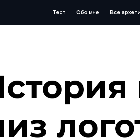
Тест
Обо мне
Все архет
История 
лиз лого