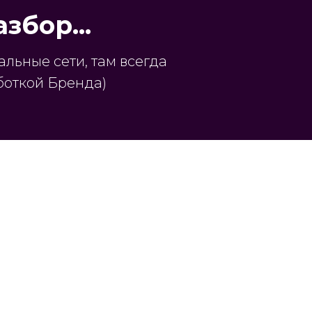
збор...
льные сети, там всегда
боткой Бренда)