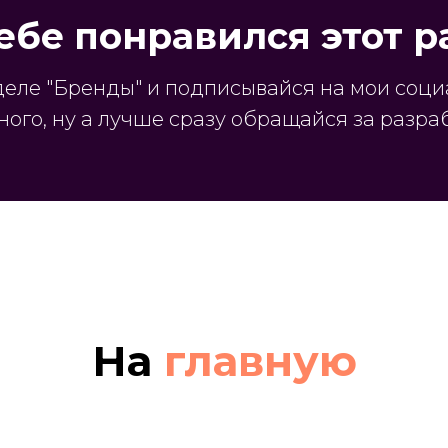
ебе понравился этот ра
деле "Бренды" и подписывайся на мои социа
ного, ну а лучше сразу обращайся за разра
На
главную